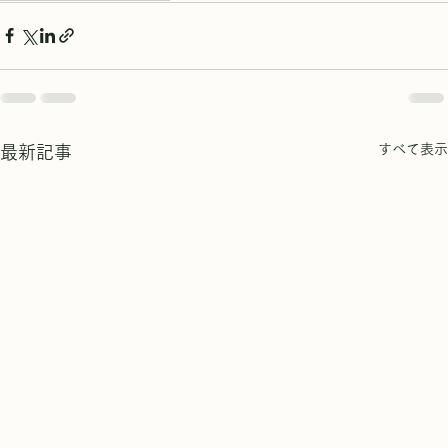
すべて表示
最新記事