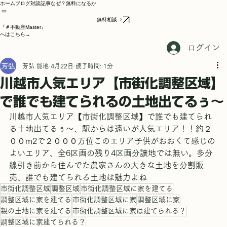
ホーム
ブログ
対談記事
なぜ？無料になるか
無料相談⇒
『＃不動産Master』
へはこちら→
ログイン
芳弘 能地
4月22日
読了時間: 1分
川越市人気エリア【市街化調整区域】
で誰でも建てられるの土地出てるぅ〜
川越市人気エリア【市街化調整区域】で誰でも建てられ
る土地出てるぅ〜、駅からは遠いが人気エリア！！約２
００m2で２０００万位このエリア子供がおおくて感じの
よいエリア、全6区画の残り4区画分譲地では無い。多分
線引き前から住んでた農家さんの大きな土地を分割販
売、誰でも建てられる土地は魅力よね
市街化調整区域
調整区域
市街化調整区域に家を建てる
調整区域に家を建てる
市街化調整区域に家
調整区域に家
親の土地に家を建てる
市街化調整区域に家は建てられる？
調整区域に家建てられる？