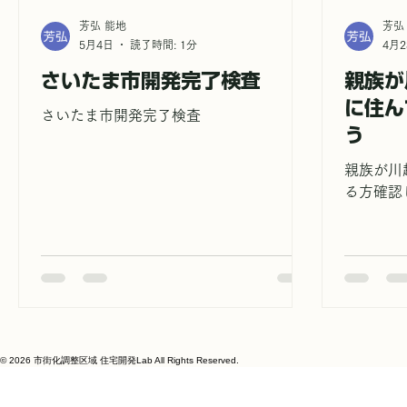
芳弘 能地
芳弘
5月4日
読了時間: 1分
4月2
さいたま市開発完了検査
親族が
に住ん
さいたま市開発完了検査
う
親族が川
る方確認
© 2026 市街化調整区域 住宅開発Lab All Rights Reserved.