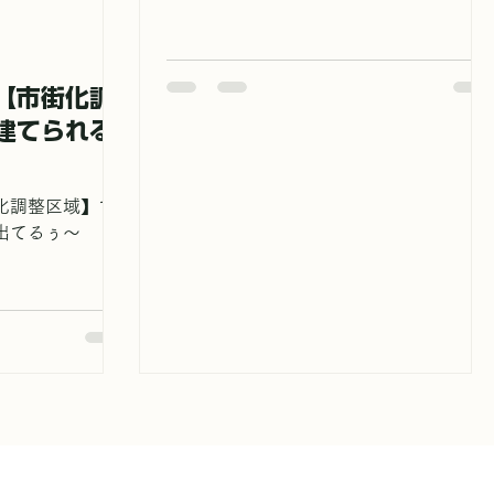
【市街化調
建てられる
化調整区域】で
出てるぅ〜